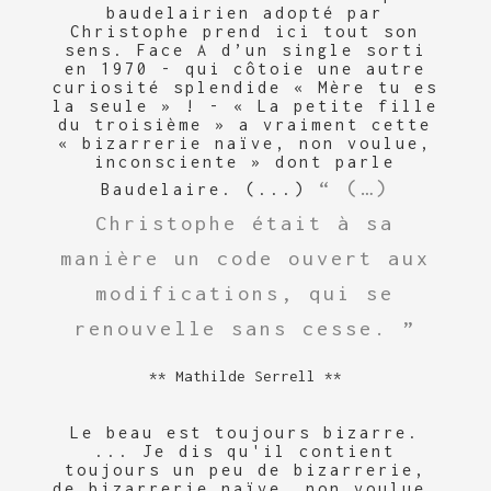
baudelairien adopté par
Christophe prend ici tout son
sens. Face A d’un single sorti
en 1970 - qui côtoie une autre
curiosité splendide « Mère tu es
la seule » ! - « La petite fille
du troisième » a vraiment cette
« bizarrerie naïve, non voulue,
inconsciente » dont parle
(…)
Baudelaire. (...)
Christophe était à sa
manière un code ouvert aux
modifications, qui se
renouvelle sans cesse.
Mathilde Serrell
Le beau est toujours bizarre.
... Je dis qu'il contient
toujours un peu de bizarrerie,
de bizarrerie naïve, non voulue,